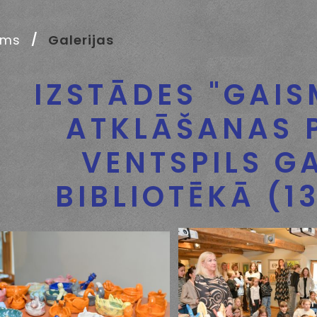
ums
Galerijas
IZSTĀDES "GAIS
ATKLĀŠANAS 
VENTSPILS G
BIBLIOTĒKĀ (1