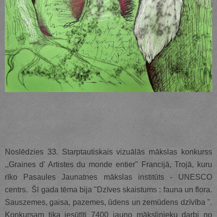
Noslēdzies 33. Starptautiskais vizuālās mākslas konkurss
,,Graines d' Artistes du monde entier" Francijā, Trojā, kuru
rīko Pasaules Jaunatnes mākslas institūts - UNESCO
centrs.
Šī gada tēma bija "Dzīves skaistums : fauna un flora.
Sauszemes, gaisa, pazemes, ūdens un zemūdens dzīvība ".
Konkursam tika iesūtīti 7400 jauno mākslinieku darbi no