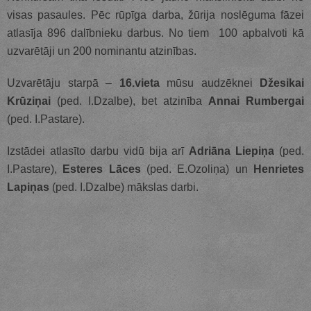
visas pasaules.
Pēc rūpīga darba, žūrija noslēguma fāzei
atlasīja 896 dalībnieku darbus. No tiem 100 apbalvoti kā
uzvarētāji un 200 nominantu atzinības.
Uzvarētāju starpā –
16.vieta
mūsu audzēknei
Džesikai
Krūziņai
(ped. I.Dzalbe), bet atzinība
Annai Rumbergai
(ped. I.Pastare).
Izstādei atlasīto darbu vidū
bija arī
Adriāna Liepiņa
(ped.
I.Pastare),
Esteres Lāces
(ped. E.Ozoliņa) un
Henrietes
Lapiņas
(ped. I.Dzalbe) mākslas darbi.