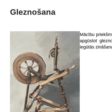
Gleznošana
Mācību priekšmet
apgūstot glezn
iegūtās zināšan