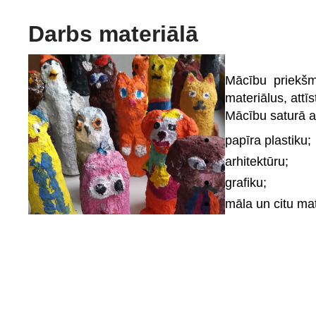
Darbs materiālā
Mācību priekšm
materiālus, attī
Mācību saturā a
papīra plastiku;
arhitektūru;
grafiku;
māla un citu mat